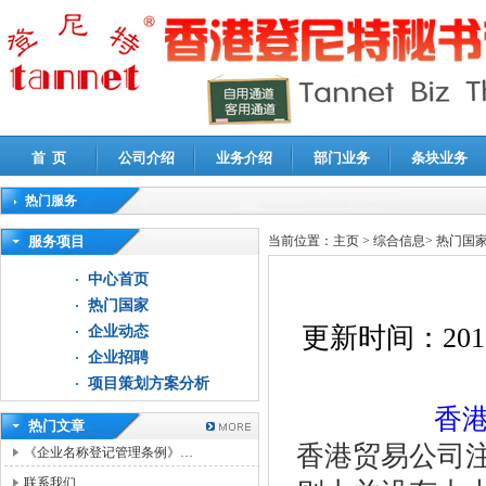
首 页
公司介绍
业务介绍
部门业务
条块业务
热门服务
高新技术企业认定审计
|
企业所得税汇算清缴申报鉴证
|
代理记账
|
深圳公司注销
|
财
服务项目
当前位置：
主页
>
综合信息
>
热门国
中心首页
热门国家
更新时间：
201
企业动态
企业招聘
项目策划方案分析
香
热门文章
香港贸易公司
《企业名称登记管理条例》…
联系我们