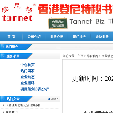
首 页
公司介绍
业务介绍
部门业务
条块业务
热门服务
高新技术企业认定审计
|
企业所得税汇算清缴申报鉴证
|
代理记账
|
深圳公司注销
|
财
服务项目
当前位置：
主页
>
综合信息
>
企业动
中心首页
热门国家
更新时间：
20
企业动态
企业招聘
项目策划方案分析
热门文章
《企业名称登记管理条例》…
联系我们