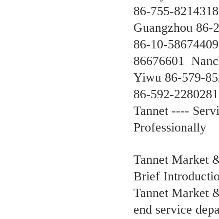
86-755-8214318
Guangzhou 86-2
86-10-5867440
86676601 Nan
Yiwu 86-579-8
86-592-2280281
Tannet ---- Serv
Professionally
Tannet Market &
Brief Introducti
Tannet Market & 
end service depa