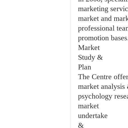
marketing servic
market and mar
professional te
promotion bases
Market
Study &
Plan
The Centre offer
market analysis 
psychology rese
market
undertake
&