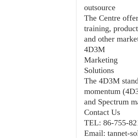
outsource
The Centre offer
training, produc
and other market
4D3M
Marketing
Solutions
The 4D3M stands
momentum (4D3M
and Spectrum ma
Contact Us
TEL: 86-755-82
Email: tannet-