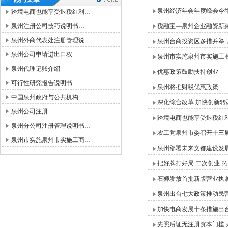
泉州经济年会年度峰会今
跨境电商也能享受退税红利…
泉州注册公司技巧说明书…
税融宝—泉州企业融资新
泉州外商代表处注册管理说…
泉州台商投资区多措并举
泉州公司申请进出口权
泉州市实施泉州市实施工商
泉州代理记账介绍
优惠政策鼓励扶持创业
可行性研究报告说明书
泉州将推财税优惠政策
中国泉州政府与公共机构
深化综合改革 加快创新转
泉州公司注册
跨境电商也能享受退税红
泉州分公司注册管理说明书…
农工党泉州市委召开十三
泉州市实施泉州市实施工商…
泉州部署未来文都建设发
把好牌打好局 二次创业·
石狮发放首批新版营业执照
泉州出台七大政策推动民
加快电商发展十条措施出台
先照后证无注册资本门槛 