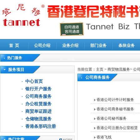
首 页
公司介绍
业务介绍
部门业务
条块业务
热门服务
高新技术企业认定审计
|
企业所得税汇算清缴申报鉴证
|
代理记账
|
深圳公司注销
|
财
服务项目
当前位置：
主页
>
商贸物流服务
>
公
公司商务服务
中心首页
银行开户服务
公司商务服务
香港公司计件计时服务
办公租赁服务
香港公司商务秘书服务
商贸单证跟进
香港公司秘书服务
仓储物流服务
香港条形码注册
香港公司注册办公室租赁
香港飞线
热门文章