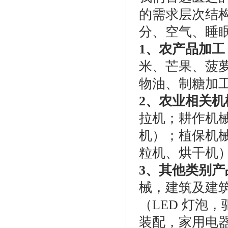
的需求层次结
分、空气、睡
1
、农产品加工
米、芒果、菠
物油、制糖加
2
、
农业相关机
拉机；耕作机
机）；植保机
粒机、烘干机
3
、其他类别产
械，建筑及建
（
LED
灯泡，
装配，家用电