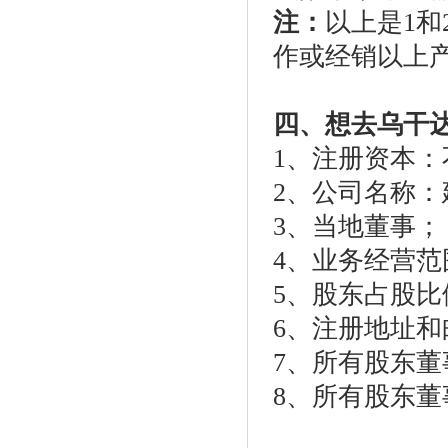
注：
以上是
1
和
作或经销以上
四、想去乌干
1
、注册资本：
2
、公司名称：
3
、当地董事；
4
、业务经营范
5
、股东占股比
6
、注册地址和
7
、所有股东董
8
、所有股东董