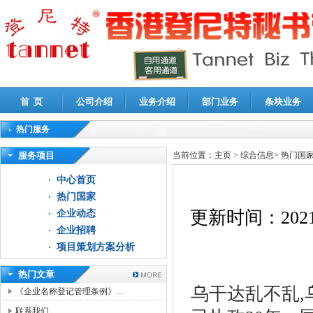
首 页
公司介绍
业务介绍
部门业务
条块业务
热门服务
高新技术企业认定审计
|
企业所得税汇算清缴申报鉴证
|
代理记账
|
深圳公司注销
|
财
服务项目
当前位置：
主页
>
综合信息
>
热门国
中心首页
热门国家
更新时间：
2021
企业动态
企业招聘
项目策划方案分析
热门文章
乌干达乱不乱
,
《企业名称登记管理条例》…
联系我们