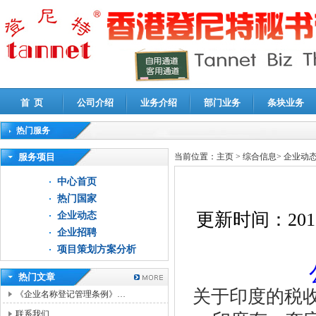
首 页
公司介绍
业务介绍
部门业务
条块业务
热门服务
高新技术企业认定审计
|
企业所得税汇算清缴申报鉴证
|
代理记账
|
深圳公司注销
|
财
服务项目
当前位置：
主页
>
综合信息
>
企业动
中心首页
热门国家
更新时间：
201
企业动态
企业招聘
项目策划方案分析
热门文章
关于印度的税
《企业名称登记管理条例》…
联系我们