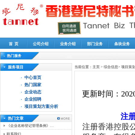
首 页
公司介绍
业务介绍
部门业务
条块业务
热门服务
高新技术企业认定审计
|
企业所得税汇算清缴申报鉴证
|
代理记账
|
深圳公司注销
|
财
服务项目
当前位置：
主页
>
综合信息
>
项目策
中心首页
热门国家
更新时间：
2020
企业动态
企业招聘
项目策划方案分析
注
热门文章
注册香港控股
《企业名称登记管理条例》…
联系我们