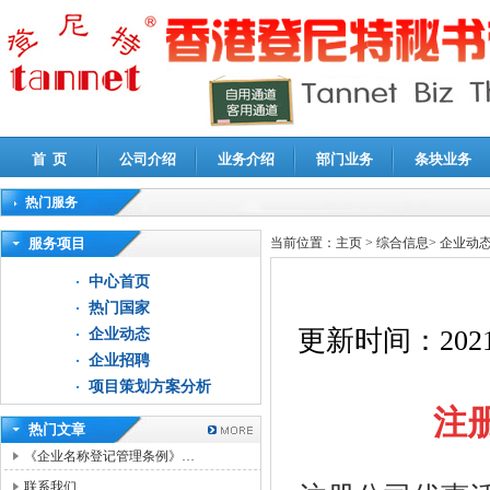
首 页
公司介绍
业务介绍
部门业务
条块业务
热门服务
高新技术企业认定审计
|
企业所得税汇算清缴申报鉴证
|
代理记账
|
深圳公司注销
|
财
服务项目
当前位置：
主页
>
综合信息
>
企业动
中心首页
热门国家
更新时间：
2021
企业动态
企业招聘
项目策划方案分析
注
热门文章
《企业名称登记管理条例》…
联系我们