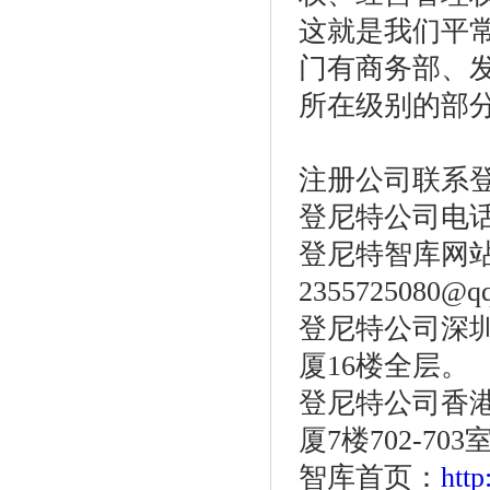
这就是我们平
门有
商务部、
所在级别的部
注册公司联系
登尼特公司电
登尼特智库网
2355725080@q
登尼特公司深
厦
16
楼全层。
登尼特公司香
厦
7
楼
702-703
智库首页：
htt