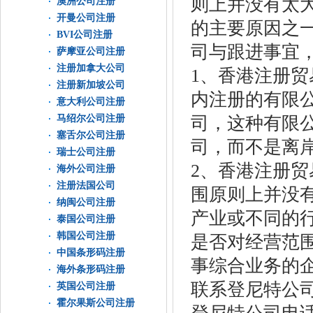
则上并没有太
澳洲公司注册
开曼公司注册
的主要原因之
BVI公司注册
司与跟进事宜
萨摩亚公司注册
注册加拿大公司
1、香港注册
注册新加坡公司
内注册的有限
意大利公司注册
马绍尔公司注册
司，这种有限
塞舌尔公司注册
司，而不是离
瑞士公司注册
2、香港注册
海外公司注册
注册法国公司
围原则上并没
纳闽公司注册
产业或不同的
泰国公司注册
韩国公司注册
是否对经营范
中国条形码注册
事综合业务的
海外条形码注册
联系登尼特公
英国公司注册
霍尔果斯公司注册