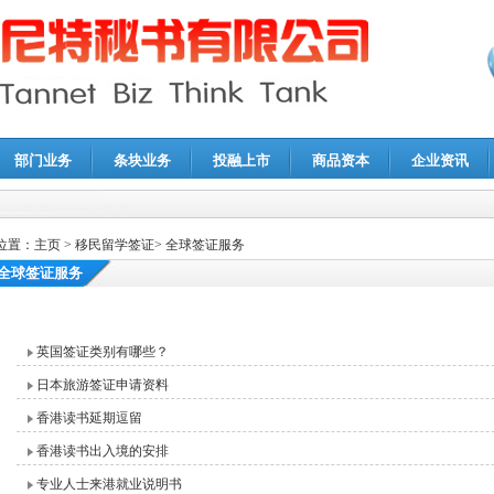
部门业务
条块业务
投融上市
商品资本
企业资讯
报鉴证
|
代理记账
|
深圳公司注销
|
财务顾问
|
税务咨询
位置：
主页
>
移民留学签证
>
全球签证服务
全球签证服务
英国签证类别有哪些？
日本旅游签证申请资料
香港读书延期逗留
香港读书出入境的安排
专业人士来港就业说明书