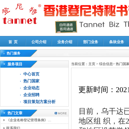
首 页
公司介绍
业务介绍
部门业务
条块业务
热门服务
高新技术企业认定审计
|
企业所得税汇算清缴申报鉴证
|
代理记账
|
深圳公司注销
|
财
服务项目
当前位置：
主页
>
综合信息
>
热门国
中心首页
热门国家
更新时间：
2021
企业动态
企业招聘
项目策划方案分析
目前，乌干达
热门文章
地区组 织，在
《企业名称登记管理条例》…
联系我们