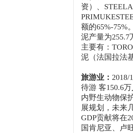
资）、STEEL
PRIMUKES
额的65%-75
泥产量为255.
主要有：TOR
泥（法国拉法基
旅游业
：
201
待游 客150
内野生动物保
展规划，未来几
GDP贡献将在2
国肯尼亚、卢