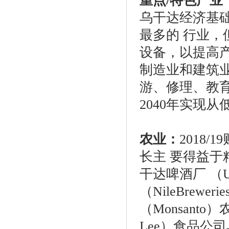
重点
/特色产业
乌干达经济基
最多的
行业，
设备，以提高
制造业和建筑
游、修理、教
2040年实现
农业
：
2018
长主 要得益
干达啤酒厂 （Ug
（NileBrewe
（Monsant
Lee）食品公