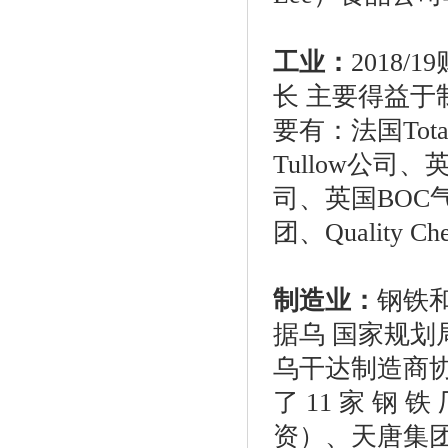
工业
：
2018/
长 主要得益
要有：法国Tot
Tullow公司
司、英国BOC
团、Quality C
制造业
：
钢铁
据乌
国家规划
乌干达制造商协 会
了 11 家 钢 铁
资）、天唐集团