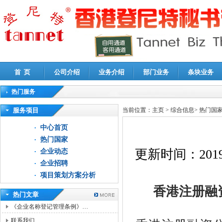
首 页
公司介绍
业务介绍
部门业务
条块业务
热门服务
高新技术企业认定审计
|
企业所得税汇算清缴申报鉴证
|
代理记账
|
深圳公司注销
|
财
服务项目
当前位置：
主页
>
综合信息
>
热门国
中心首页
热门国家
更新时间：
2019
企业动态
企业招聘
项目策划方案分析
香港注册融
热门文章
《企业名称登记管理条例》…
联系我们