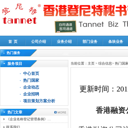
首 页
公司介绍
业务介绍
部门业务
条块业务
热门服务
高新技术企业认定审计
|
企业所得税汇算清缴申报鉴证
|
代理记账
|
深圳公司注销
|
财
服务项目
当前位置：
主页
>
综合信息
>
热门国
中心首页
热门国家
更新时间：
201
企业动态
企业招聘
项目策划方案分析
香港融资
热门文章
《企业名称登记管理条例》…
联系我们