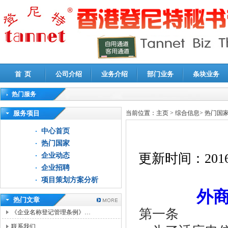
首 页
公司介绍
业务介绍
部门业务
条块业务
热门服务
高新技术企业认定审计
|
企业所得税汇算清缴申报鉴证
|
代理记账
|
深圳公司注销
|
财
服务项目
当前位置：
主页
>
综合信息
>
热门国
中心首页
热门国家
更新时间：
2016
企业动态
企业招聘
项目策划方案分析
外
热门文章
第一条
《企业名称登记管理条例》…
联系我们