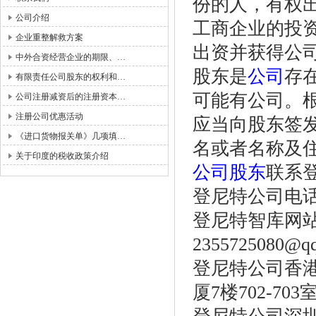
份的人，有权
公司介绍
工商企业的投
企业重整解救方案
出资并获得公
中外合资经营企业的期限、…
股东是
公司
存
有限责任公司股东的权利和…
可能有公司。
公司注册减资后的注册资本…
注册公司优惠活动
应当向股东签
《进口货物报关单》几项填…
名或者名称及
关于印度的税收政策介绍
公司股东
联系
登尼特公司电话：86
登尼特智库网
2355725080@q
登尼特公司香港
厦7楼702-703