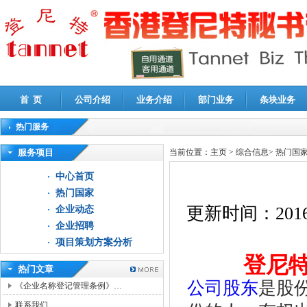
首 页
公司介绍
业务介绍
部门业务
条块业务
热门服务
高新技术企业认定审计
|
企业所得税汇算清缴申报鉴证
|
代理记账
|
深圳公司注销
|
财
服务项目
当前位置：
主页
>
综合信息
>
热门国
中心首页
热门国家
更新时间：
2016
企业动态
企业招聘
项目策划方案分析
登尼
热门文章
公司股东
是股
《企业名称登记管理条例》…
联系我们