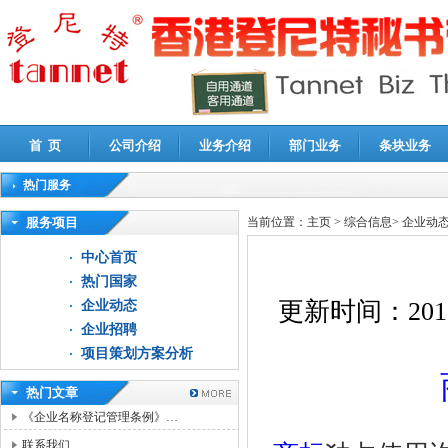
首 页
公司介绍
业务介绍
部门业务
条块业务
热门服务
高新技术企业认定审计
|
企业所得税汇算清缴申报鉴证
|
代理记账
|
深圳公司注销
|
财
服务项目
当前位置：
主页
>
综合信息
>
企业动
中心首页
热门国家
更新时间：
201
企业动态
企业招聘
项目策划方案分析
热门文章
《企业名称登记管理条例》…
联系我们