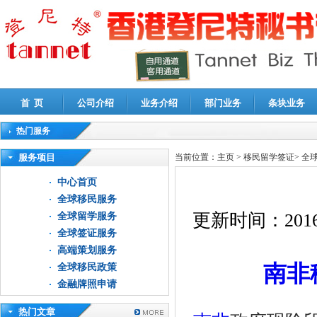
首 页
公司介绍
业务介绍
部门业务
条块业务
热门服务
高新技术企业认定审计
|
企业所得税汇算清缴申报鉴证
|
代理记账
|
深圳公司注销
|
财
服务项目
当前位置：
主页
>
移民留学签证
>
全
中心首页
全球移民服务
更新时间：
2016
全球留学服务
全球签证服务
高端策划服务
南非
全球移民政策
金融牌照申请
热门文章