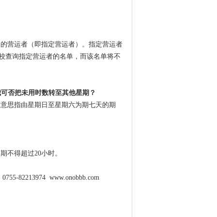
定的营运者（即指定营运者）。指定营运者
校查询指定营运者的名单，而该名单将不
我可否把未用时数转至其他星期？
的意思指由星期日至星期六为期七天的期
期不得超过20小时。
213974 www.onobbb.com