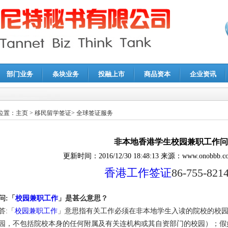
部门业务
条块业务
投融上市
商品资本
企业资讯
报鉴证
|
代理记账
|
深圳公司注销
|
财务顾问
|
税务咨询
位置：
主页
>
移民留学签证
>
全球签证服务
非本地香港学生校园兼职工作问
更新时间：
2016/12/30 18:48:13
来源：
www.onobbb.c
香港工作签证
86-755-821
问:「
校园兼职工作
」是甚么意思？
答:「
校园兼职工作
」意思指有关工作必须在非本地学生入读的院校的校
园，不包括院校本身的任何附属及有关连机构或其自资部门的校园）；假