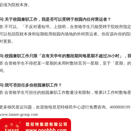
必须为院校本身。
问:关于校园兼职工作，我是否可以受聘于校园内任何营运者？
答:不可以。「不反对通知书」上指明，合资格学生只能受聘于院校所指
可以包括院校本身和短期租用校园内场地的外间营运者。你应该向你的院
时更新。
问:校园兼职工作只限「在有关学年的整段期间每星期不超过20小时」，
答:合资格学生不得把某一星期的未用时数转至另一星期，至于「星期」
间。
问:我可否担任多份校园兼职工作？
答:合资格学生可担任的校园兼职工作数量没有限制，惟累计工作时数每星
更多移民签证问题，欢迎致电登尼特移民中心进行免费咨询。4008808199 0755-82
www.tannet-group.com