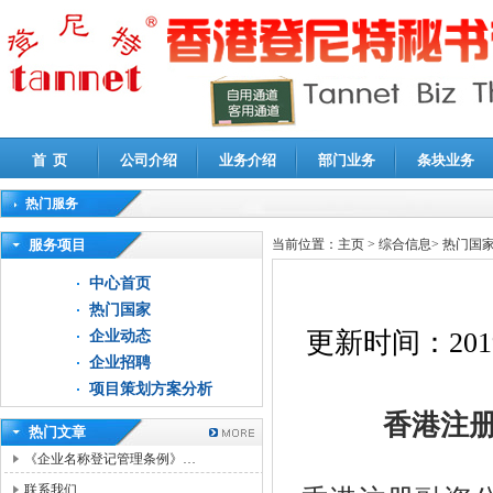
首 页
公司介绍
业务介绍
部门业务
条块业务
热门服务
高新技术企业认定审计
|
企业所得税汇算清缴申报鉴证
|
代理记账
|
深圳公司注销
|
财
服务项目
当前位置：
主页
>
综合信息
>
热门国
中心首页
热门国家
更新时间：
201
企业动态
企业招聘
项目策划方案分析
香港注册融
热门文章
《企业名称登记管理条例》…
联系我们