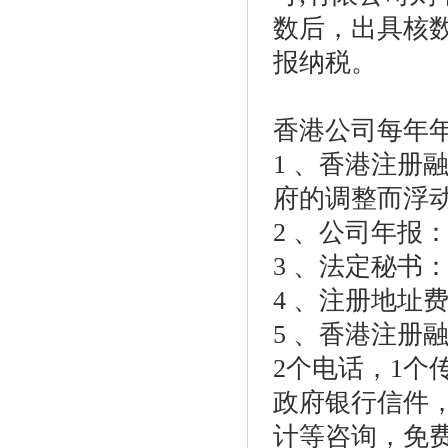
数后，出具核
报纳税。
香港公司每年
1
、
香港注册
府的调整而浮
2
、公司年报
3
、法定秘书
4
、注册地址
5
、
香港注册
2
个电话，
1
个
政府银行信件
计等咨询，免