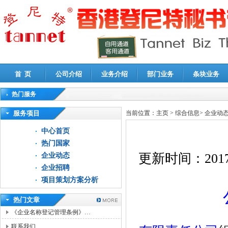
首 页
公司介绍
业务介绍
部门业务
条块业务
热门服务
高新技术企业认定审计
|
企业所得税汇算清缴申报鉴证
|
代理记账
|
深圳公司注销
|
财
服务项目
当前位置：
主页
>
综合信息
>
企业动
中心首页
热门国家
更新时间：
2017
企业动态
企业招聘
项目策划方案分析
热门文章
《企业名称登记管理条例》…
联系我们