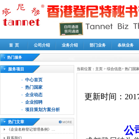
首 页
公司介绍
业务介绍
部门业务
条块业务
热门服务
高新技术企业认定审计
|
企业所得税汇算清缴申报鉴证
|
代理记账
|
深圳公司注销
|
财
服务项目
当前位置：
主页
>
综合信息
>
热门国
中心首页
热门国家
更新时间：
2017
企业动态
企业招聘
项目策划方案分析
热门文章
公
《企业名称登记管理条例》…
联系我们