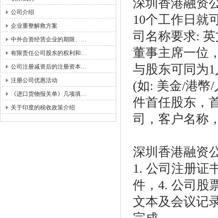
深圳香港融资
公司介绍
10个工作日就
企业重整解救方案
司名称要求
:
英
中外合资经营企业的期限、…
董事主席一位
有限责任公司股东的权利和…
与股东可同为
1
公司注册减资后的注册资本…
注册公司优惠活动
(
如
:
美金
/
港幣
/
《进口货物报关单》几项填…
件首任股东
，
关于印度的税收政策介绍
司，客户名称
深圳香港融资
1.
公司注册证
件
，4.
公司股
文本及会议记