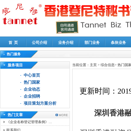
首 页
公司介绍
业务介绍
部门业务
条块业务
热门服务
高新技术企业认定审计
|
企业所得税汇算清缴申报鉴证
|
代理记账
|
深圳公司注销
|
财
服务项目
当前位置：
主页
>
综合信息
>
热门国
中心首页
热门国家
更新时间：
2019
企业动态
企业招聘
项目策划方案分析
深圳香港
热门文章
《企业名称登记管理条例》…
联系我们