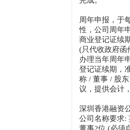
完成
。
周年申报，于
性，公司周年
商业登记证续
(
只代收政府函
办理当年周年
登记证续期
，
称
/
董事
/
股东
议，提供会计
深圳香港融资
公司名称要求
:
董事
2
位
(
必须