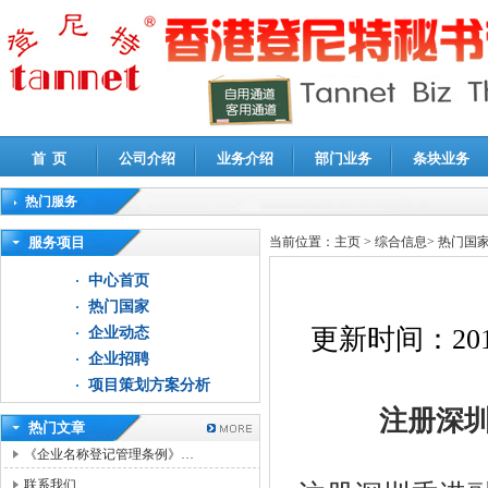
首 页
公司介绍
业务介绍
部门业务
条块业务
热门服务
高新技术企业认定审计
|
企业所得税汇算清缴申报鉴证
|
代理记账
|
深圳公司注销
|
财
服务项目
当前位置：
主页
>
综合信息
>
热门国
中心首页
热门国家
更新时间：
201
企业动态
企业招聘
项目策划方案分析
注册深
热门文章
《企业名称登记管理条例》…
联系我们