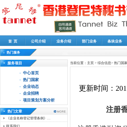
首 页
公司介绍
业务介绍
部门业务
条块业务
热门服务
高新技术企业认定审计
|
企业所得税汇算清缴申报鉴证
|
代理记账
|
深圳公司注销
|
财
服务项目
当前位置：
主页
>
综合信息
>
热门国
中心首页
热门国家
更新时间：
201
企业动态
企业招聘
项目策划方案分析
注册
热门文章
《企业名称登记管理条例》…
联系我们