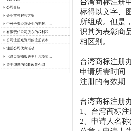
台湾商标注册
公司介绍
标得以文字、
企业重整解救方案
所组成。但是
中外合资经营企业的期限、…
识其为表彰商
有限责任公司股东的权利和…
相区别。
公司注册减资后的注册资本…
注册公司优惠活动
《进口货物报关单》几项填…
台湾商标注册
关于印度的税收政策介绍
申请所需时间
注册的有效期
台湾商标注册
1
、台湾商标注
2
、申请人名称