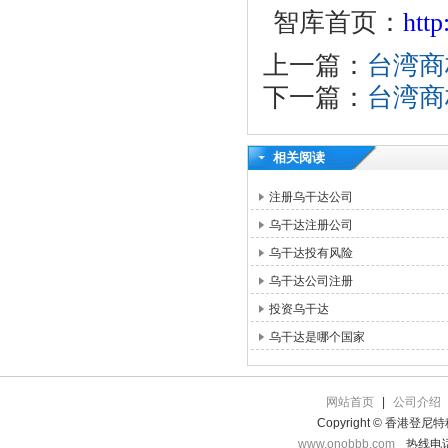
智库首页：
htt
上一篇：
台湾商
下一篇：
台湾商
相关阅读
注册乌干达公司
乌干达注册公司
乌干达投有风险
乌干达公司注册
投资乌干达
乌干达是哪个国家
网站首页
|
公司介绍
Copyright © 香港登
www.onobbb.com
热线电话：