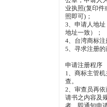
公章；申请人
业执照
(
复印件
照即可
)
；
3
、申请人地址
地址一致）；
4
、台湾商标注
5
、寻求注册的
申请注册程序
1
、商标主管机
查。
2
、审查员再依
请书之内容及
者，即通知申