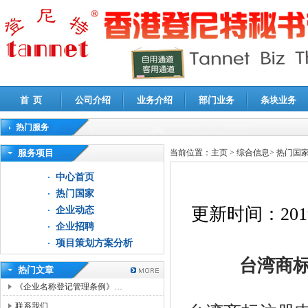
首 页
公司介绍
业务介绍
部门业务
条块业务
热门服务
高新技术企业认定审计
|
企业所得税汇算清缴申报鉴证
|
代理记账
|
深圳公司注销
|
财
服务项目
当前位置：
主页
>
综合信息
>
热门国
中心首页
热门国家
更新时间：
201
企业动态
企业招聘
项目策划方案分析
台湾商标注
热门文章
《企业名称登记管理条例》…
联系我们