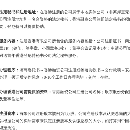
法定秘书和注册地址：
在香港注册的公司属于本地实体公司（非离岸空壳
公司注册地址和一名合资格的法定秘书，香港融资公司注册法定秘书必须
要，登尼特可以提供协助。
服务内容：
注册香港有限公司所包含的服务内容包括：公司注册证书；商
章
1
套（钢印、签字章、小圆章各
1
枚）；董事会议记录本
1
本；申请公司
附送首年香港登尼特秘书公司法定秘书服务。
办理程序：
填写委托书→香港融资公司注册或签署协议书→交付款项→安
办理→领证后制作绿盒→
8-10
个工作日办理完毕→交付→存档。
办理香港公司需提供的资料：
香港融资公司注册公司名称；股东股份分配
及董事住址等。
注册资本：
有限公司注册股本惯例为
1
万股。公司注册股本及认缴总额的
以根据公司的实际需求来决定注册股本及认缴总额的大小，如打算到中国
规定为准。