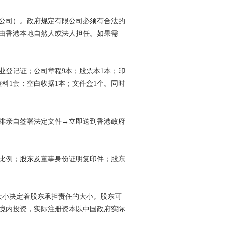
公司）。政府规定有限公司必须有合法的
由香港本地自然人或法人担任。如果需
业登记证；公司章程
9
本；股票本
1
本；印
资料
1
套；空白收据
1
本；文件盒
1
个。同时
排亲自签署法定文件→立即送到香港政府
比例；股东及董事身份证明复印件；股东
大小决定着股东承担责任的大小。股东可
境内投资，实际注册资本以中国政府实际