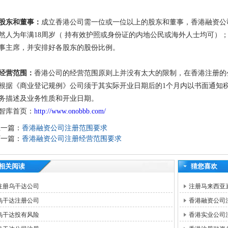
股东和董事：
成立香港公司需一位或一位以上的股东和董事，香港融资公
然人为年满
18
周岁（ 持有效护照或身份证的内地公民或海外人士均可）
事主席，并安排好各股东的股份比例。
经营范围：
香港公司的经营范围原则上并没有太大的限制，在香港注册的
根据《商业登记规例》公司须于其实际开业日期后的
1
个月内以书面通知
务描述及业务性质和开业日期。
智库首页：
http://www.onobbb.com/
上一篇：
香港融资公司注册范围要求
下一篇：
香港融资公司注册经营范围要求
相关阅读
猜您喜欢
注册乌干达公司
注册马来西亚
乌干达注册公司
香港融资公司
乌干达投有风险
香港实业公司