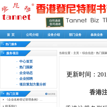
首 页
公司介绍
业务介绍
部门业务
条块业务
热门服务
高新技术企业认定审计
|
企业所得税汇算清缴申报鉴证
|
代理记账
|
深圳公司注销
|
财
服务项目
当前位置：
主页
>
综合信息
>
热门国
中心首页
热门国家
更新时间：
201
企业动态
企业招聘
项目策划方案分析
香港
热门文章
《企业名称登记管理条例》…
联系我们