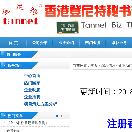
首 页
公司介绍
业务介绍
部门业务
条块业务
热门服务
高新技术企业认定审计
|
企业所得税汇算清缴申报鉴证
|
代理记账
|
深圳公司注销
|
财
服务项目
当前位置：
主页
>
综合信息
>
企业动
中心首页
热门国家
更新时间：
2018
企业动态
企业招聘
项目策划方案分析
热门文章
注册
《企业名称登记管理条例》…
联系我们