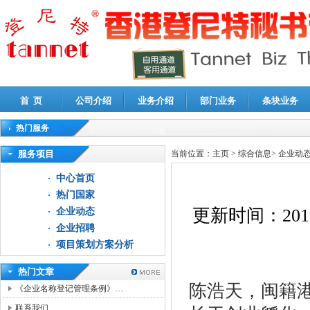
首 页
公司介绍
业务介绍
部门业务
条块业务
热门服务
高新技术企业认定审计
|
企业所得税汇算清缴申报鉴证
|
代理记账
|
深圳公司注销
|
财
服务项目
当前位置：
主页
>
综合信息
>
企业动
中心首页
热门国家
更新时间：
201
企业动态
企业招聘
项目策划方案分析
热门文章
陈浩天，闽籍
《企业名称登记管理条例》…
联系我们