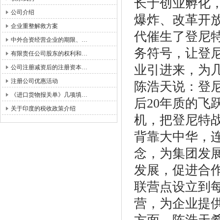
长于创业孵化
公司介绍
爆炸、改革开放
企业重整解救方案
代催生了登尼
中外合资经营企业的期限、…
务符号，让登
有限责任公司股东的权利和…
业引进来，为
公司注册减资后的注册资本…
注册公司优惠活动
陈浩天说：登
《进口货物报关单》几项填…
后
20
年质的飞
关于印度的税收政策介绍
机，把登尼特
背靠大中华，
念，为集团发
发展，促进合
联营点设立到
营，为企业提