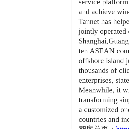
service platform
and achieve win
Tannet has helpe
jointly operated 
Shanghai,Guang
ten ASEAN count
offshore island j
thousands of cli
enterprises, sta
Meanwhile, it wil
transforming sing
a customized one
countries and ind