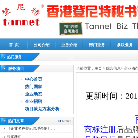
首 页
公司介绍
业务介绍
部门业务
条块业务
热门服务
高新技术企业认定审计
|
企业所得税汇算清缴申报鉴证
|
代理记账
|
深圳公司注销
|
财
服务项目
当前位置：
主页
>
综合信息
>
企业动
中心首页
热门国家
更新时间：
201
企业动态
企业招聘
项目策划方案分析
热门文章
商标注册
后品
《企业名称登记管理条例》…
联系我们