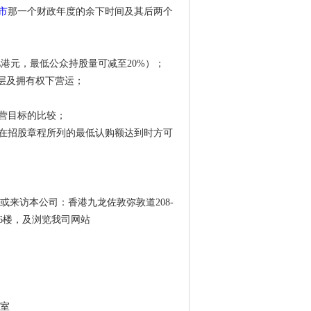
市
那一个财政年度的余下时间及其后两个
亿港元，最低公众持股量可减至20%）；
层及拥有权下营运；
营目标的比较；
在招股章程所列的最低认购额达到时方可
89或来访本公司：香港九龙佐敦弥敦道208-
16楼，及浏览我司网站
3室