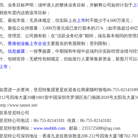
四、业务目标声明：须申请人的整体业务目标，并解释公司如何计划于
上
财政年度内达致该等目标；
五、最低市值：无具体规定，但实际上在
上市
时不能少于4,600万港元；
六、最低公众持股量：3,000万港元或已发行股本的25％（如市值超过40
七、管理层、公司拥有权：在“活跃业务纪录”期间，须在基本相同的管理
八、
香港创业板上市企业
主要股东的售股限制：受到限制；
九、
信息披露
：一按季披露，中期报和年报中必须列示实际经营业绩与经
十、包销安排：无硬性包销规定，但如发行人要筹集新资金，新股只可以
上市
；
如需进一步查询，登尼特集团更是欢迎各位商家随时致电86-755-821431
212号四海大厦10楼1001室中国深圳市罗湖区东门南路2020号太阳岛大厦
http://www.tannet.net/
联系登尼特公司
登尼特公司电话：86-755-82143181 传真：86-755-82143182
登尼特智库网站：
www.onobbb.com
邮箱：2355725080@qq.com
登尼特公司深圳地址：香港九龙佐敦弥敦道208-212号四海大厦7楼702-70