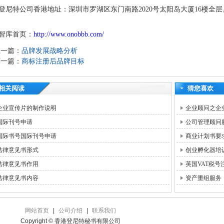
登尼特公司香港地址：深圳市罗湖区东门南路2020号太阳岛大厦16楼全层
智库首页：
http://www.onobbb.com/
上一篇：
品牌发展战略分析
下一篇：
商标注册后品牌目标
相关阅读
猜您喜欢
企业宣传片的制作说明
企业顾问之企
国际刊号申请
公司管理顾问
国际书号国际刊号申请
商业计划书要
法律意见书形式
创业孵化器培
法律意见书作用
英国VAT税
法律意见书内容
资产重组服务
网站首页
|
公司介绍
|
联系我们
Copyright © 香港登尼特秘书有限公司