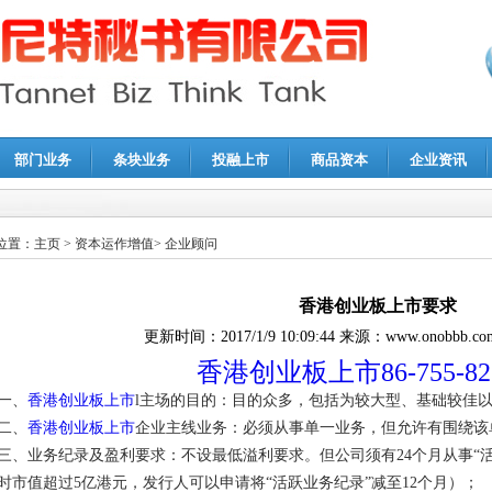
部门业务
条块业务
投融上市
商品资本
企业资讯
报鉴证
|
代理记账
|
深圳公司注销
|
财务顾问
|
税务咨询
位置：
主页
>
资本运作增值
>
企业顾问
香港创业板上市要求
更新时间：
2017/1/9 10:09:44
来源：
www.onobbb.co
香港创业板上市86-755-821
一、
香港创业板上市
l主场的目的：目的众多，包括为较大型、基础较佳
二、
香港创业板上市
企业主线业务：必须从事单一业务，但允许有围绕该
三、业务纪录及盈利要求：不设最低溢利要求。但公司须有24个月从事“
时市值超过5亿港元，发行人可以申请将“活跃业务纪录”减至12个月）；