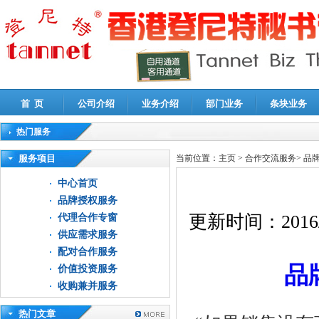
首 页
公司介绍
业务介绍
部门业务
条块业务
热门服务
高新技术企业认定审计
|
企业所得税汇算清缴申报鉴证
|
代理记账
|
深圳公司注销
|
财
服务项目
当前位置：
主页
>
合作交流服务
>
品
中心首页
品牌授权服务
更新时间：
2016
代理合作专窗
供应需求服务
配对合作服务
品
价值投资服务
收购兼并服务
热门文章