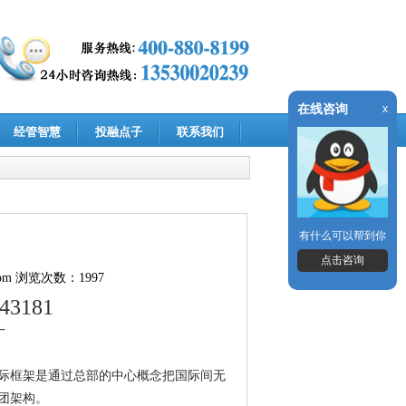
在线咨询
x
经管智慧
投融点子
联系我们
有什么可以帮到你
点击咨询
om
浏览次数：1997
143181
一
际框架是通过总部的中心概念把国际间无
团架构。