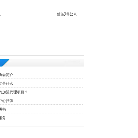
阳岛大厦16楼全层。 登尼特公司
协会简介
义是什么
的加盟代理项目？
中心挂牌
明书
服务