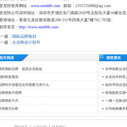
登尼特智库网站：
www.onobbb.com
邮箱：2355725080@qq.com
登尼特公司深圳地址：深圳市罗湖区东门南路2020号太
香港地址：香港九龙佐敦弥敦道208-212号四海大厦7楼702-703室。
智库首页：
http://www.onobbb.com/
上一篇：
国际品牌规划
下一篇：
企业商业计划书
相关阅读
猜您喜欢
拥有国际品牌、提高企业效益
全球创新企业
国际框架规划
企业合作的意
品牌特许加盟店合同需要注意什么
如何寻找合适
品牌授权代理商
前海股权交易
品牌授权方式
一城一交换说
经营模式分析
公司收购兼并