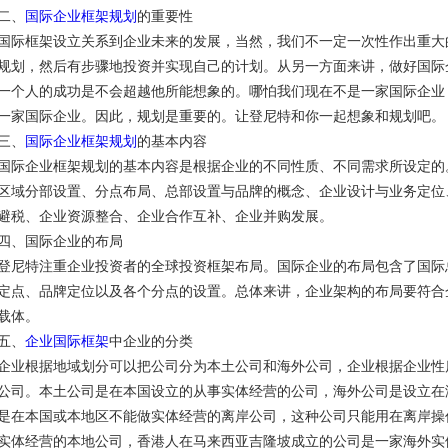
二、
国际企业框架规划
的重要性
国际框架设立关系到企业未来的发展，当然，我们不一定一次性作出重大
规划，然后有步骤地投资并实现自己的计划。从另一方面来讲，做好国际
一个人的成功是不会超越他所能想象的。哪怕我们现在不是一家国际企业
一家国际企业。因此，规划是重要的。让登尼特和你一起想象和规划吧。
三、
国际企业框架规划
的基本内容
国际企业框架规划的基本内容是根据企业的不同性质、不同需求所设定的
区域分部设置、分点布局、总部设置与品牌的概念、企业设计与业务定位
避税、企业资源整合、企业合作互补、企业并购发展。
四、国际企业的布局
登尼特注重企业投资者的全球投资框架布局。国际企业的布局包含了国际
定点、品牌定位以及各个分点的设置。总体来讲，企业架构的布局要符合
载体。
五、
企业国际框架
中企业的分类
企业根据地域划分可以把公司分为本土公司和海外公司，企业根据企业性
公司。本土公司是在本国设立的从事实体经营的公司，海外公司是设立在
是在本国或本地区不能做实体经营的离岸公司，这种公司只能用在离岸操
实体经营的本地公司，香港人在马来西亚吉隆坡成立的公司是一家海外实