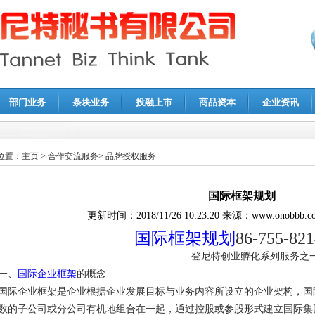
部门业务
条块业务
投融上市
商品资本
企业资讯
报鉴证
|
代理记账
|
深圳公司注销
|
财务顾问
|
税务咨询
位置：
主页
>
合作交流服务
>
品牌授权服务
国际框架规划
更新时间：
2018/11/26 10:23:20
来源：
www.onobbb.c
国际框架规划
86-755-82
——登尼特创业孵化系列服务之
一、
国际企业框架
的概念
国际企业框架是企业根据企业发展目标与业务内容所设立的企业架构，国
数的子公司或分公司有机地组合在一起，通过控股或参股形式建立国际集