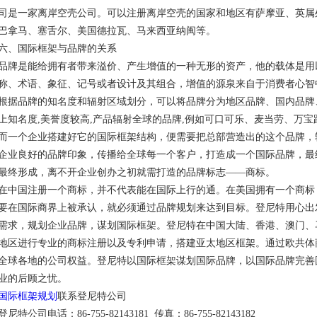
司是一家离岸空壳公司。可以注册离岸空壳的国家和地区有萨摩亚、英属
巴拿马、塞舌尔、美国德拉瓦、马来西亚纳闽等。
六、国际框架与品牌的关系
品牌是能给拥有者带来溢价、产生增值的一种无形的资产，他的载体是用
称、术语、象征、记号或者设计及其组合，增值的源泉来自于消费者心智
根据品牌的知名度和辐射区域划分，可以将品牌分为地区品牌、国内品牌
上知名度,美誉度较高,产品辐射全球的品牌,例如可口可乐、麦当劳、万
而一个企业搭建好它的国际框架结构，便需要把总部营造出的这个品牌，
企业良好的品牌印象，传播给全球每一个客户，打造成一个国际品牌，最
最终形成，离不开企业创办之初就需打造的品牌标志——商标。
在中国注册一个商标，并不代表能在国际上行的通。在美国拥有一个商标
要在国际商界上被承认，就必须通过品牌规划来达到目标。登尼特用心出
需求，规划企业品牌，谋划国际框架。登尼特在中国大陆、香港、澳门、
地区进行专业的商标注册以及专利申请，搭建亚太地区框架。通过欧共体
全球各地的公司权益。登尼特以国际框架谋划国际品牌，以国际品牌完善
业的后顾之忧。
国际框架规划
联系登尼特公司
登尼特公司电话：86-755-82143181 传真：86-755-82143182