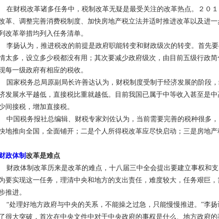
在财税改革诸多任务中，税制改革无疑是最受关注的改革热点。２０１
改革、调整完善消费税制度、加快房地产税立法并适时推进改革以及进一
列改革举措均列入任务清单。
李扬认为，推进税改的前提是政府职能转变和财政级次的转变。首先要
情太多，设立多少税都没有用；其次要减少政府级次，由目前五级行政简
现每一级政府有相应的税收。
国家税务总局原副局长许善达认为，财税制度受制于经济发展的阶段，
济发展水平越低，直接税比重就越低。目前我国已属于中等收入甚至是中
少间接税，增加直接税。
中国税务报社总编辑、财税专家刘佐认为，当前需要完善的税种很多，
快地推向全国，全面铺开；二是个人所得税改革应尽快启动；三是房地产
财政体制
改革是难点
财政体制改革历来是改革的难点，十八届三中全会提出要建立事权和支
为要实现这一任务，理清中央和地方的支出责任，难度较大，任务艰巨，
步推进。
“处理好地方政府与中央的关系，不能操之过急，只能慢慢推进。”李扬
了很大突破，首次在中央文件中对于中央政府的事权是什么、地方政府的