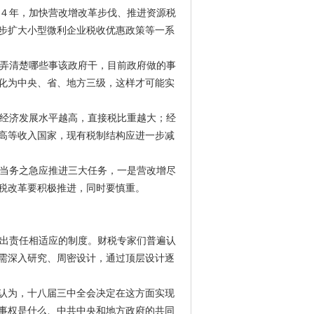
４年，加快营改增改革步伐、推进资源税
步扩大小型微利企业税收优惠政策等一系
弄清楚哪些事该政府干，目前政府做的事
化为中央、省、地方三级，这样才可能实
经济发展水平越高，直接税比重越大；经
高等收入国家，现有税制结构应进一步减
当务之急应推进三大任务，一是营改增尽
税改革要积极推进，同时要慎重。
出责任相适应的制度。财税专家们普遍认
需深入研究、周密设计，通过顶层设计逐
认为，十八届三中全会决定在这方面实现
事权是什么、中共中央和地方政府的共同