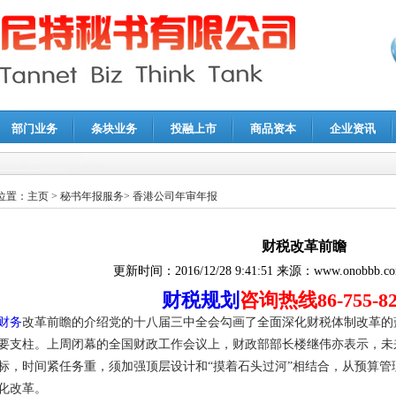
部门业务
条块业务
投融上市
商品资本
企业资讯
报鉴证
|
代理记账
|
深圳公司注销
|
财务顾问
|
税务咨询
位置：
主页
>
秘书年报服务
>
香港公司年审年报
财税改革前瞻
更新时间：
2016/12/28 9:41:51
来源：
www.onobbb.c
财税规划
咨询热线86-755-82
财务
改革前瞻的介绍党的十八届三中全会勾画了全面深化财税体制改革的
要支柱。上周闭幕的全国财政工作会议上，财政部部长楼继伟亦表示，未
标，时间紧任务重，须加强顶层设计和“摸着石头过河”相结合，从预算
化改革。