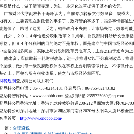
事权是什么，做了清晰界定，为进一步深化改革提供了基本的依凭。
广东财经大学副校长于海峰认为，当前专项转移支付数量多、规模大、
晰有关，主要表现在财政管的事多了，政府管的事多了，很多事情都通过
能越位了，跨过了边界；反之，如果政府不去做，让市场去过，效果可能
此外，２０１４年恰逢分税制改革２０周年。财政部财科所所长贾康指出
标签，但９４年分税制的目的绝对不是集权，而是建立与中国市场经济相
中面临的很多问题，实际上与分税制改革受阻有关，主要是由于迄今为止
他建议，应借助新一轮财税改革，进一步推进省以下分税制改革，推进
个层级，做到每一级政府政权体系在事权上要明确该做什么、不该做什么
基础上，再整合所有税收体系，使之与市场经济相匹配。
财税规划
登尼特公司联系我们
登尼特公司电话：86-755-82143181 传真号码：86-755-82143182
登尼特智库网站：www.onobbb.com 登尼特邮箱:2355725080@qq.com
登尼特公司香港地址：香港九龙佐敦弥敦道208-212号四海大厦7楼702-70
登尼特公司深圳地址：深圳市罗湖区东门南路2020号太阳岛大厦16楼全层
智库首页：
http://www.onobbb.com/
上一篇：
合理避税