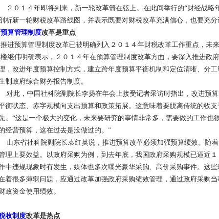
２０１４年即将到来，新一轮改革箭在弦上。在此间举行的“财经战略年
剖析新一轮财税改革路线图，并表示既要对财税改革充满信心，也要充分
预算管理制度
改革是重点
推进预算管理制度改革已被明确列入２０１４年财税改革工作重点，未来
楼继伟明确表示，２０１４年在预算管理制度改革方面，要深入推进政府
理，改进年度预算控制方式，建立跨年度预算平衡机制和定位清晰、分工
生制政府综合财务报告制度。
对此，中国社科院副院长李扬在年会上接受记者采访时指出，改进预算
平衡状态、赤字规模向支出预算和政策拓展。这意味着要脱离传统的收支
先。“这是一个极大的变化，未来要研究的事情非常多，需要做的工作也
的经营预算，这在过去是没做过的。”
山东省社科院副院长袁红英说，推进预算改革必须加强预算绩效。随着
管理上要效益。以政府采购为例，到去年底，我国政府采购规模已逼近１
作中违规现象时有发生，媒体也多次曝光豪华采购、高价采购事件。这些
在着很多薄弱问题，应通过改革加强政府采购绩效管理，通过政府采购当
财政资金使用绩效。
税收制度
改革是热点