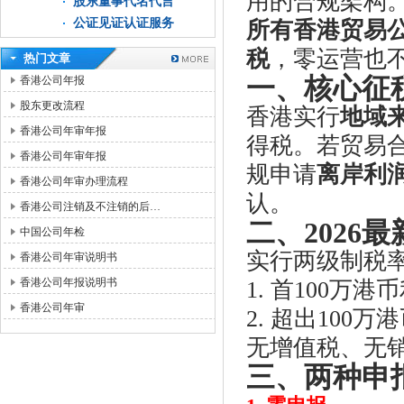
用的合规架构。
股东董事代名代言
公证见证认证服务
所有香港贸易
税
，零运营也
热门文章
一、核心征
香港公司年报
股东更改流程
香港实行
地域
香港公司年审年报
得税。若贸易
香港公司年审年报
规申请
离岸利
香港公司年审办理流程
认。
香港公司注销及不注销的后…
二、2026
中国公司年检
实行两级制税
香港公司年审说明书
香港公司年报说明书
1. 首100万
香港公司年审
2. 超出100
无增值税、无
三、两种申