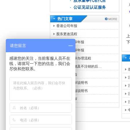
股东董事代名代言
公证见证认证服务
热门文章
香港公司年报
股东更改流程
香港公司年审年报
请您留言
香港公司年审年报
感谢您的关注，当前客服人员不在
香港公司年审办理流程
线，请填写一下您的信息，我们会
香港公司注销及不注销的后…
尽快和您联系。
中国公司年检
香港公司年审说明书
香港公司年报说明书
香港公司年审