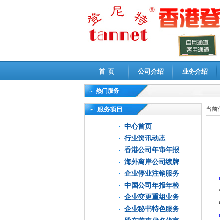
首 页
公司介绍
业务介绍
热门服务
高新技术企业认定审计
|
企业所得税汇算清缴申
服务项目
当前
中心首页
行业资讯动态
香港公司年审年报
海外离岸公司续牌
企业停业注销服务
中国公司年报年检
企业变更重组业务
企业秘书特色服务