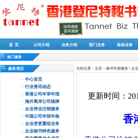
首 页
公司介绍
业务介绍
部门业务
条块业务
热门服务
高新技术企业认定审计
|
企业所得税汇算清缴申报鉴证
|
代理记账
|
深圳公司注销
|
财
服务项目
当前位置：
主页
>
秘书年报服务
>
企
中心首页
行业资讯动态
更新时间：
201
香港公司年审年报
海外离岸公司续牌
企业停业注销服务
香
中国公司年报年检
企业变更重组业务
企业秘书特色服务