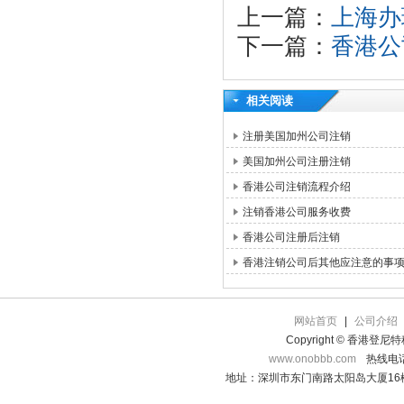
上一篇：
上海办
下一篇：
香港公
相关阅读
注册美国加州公司注销
美国加州公司注册注销
香港公司注销流程介绍
注销香港公司服务收费
香港公司注册后注销
香港注销公司后其他应注意的事
网站首页
|
公司介绍
Copyright © 香港登
www.onobbb.com
热线电话：
地址：深圳市东门南路太阳岛大厦16