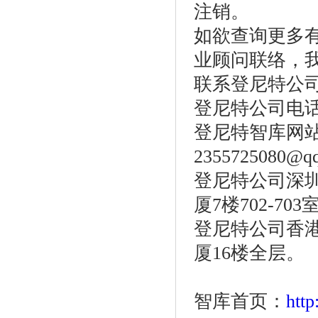
注销。
如欲查询更多有
业顾问联络，
联系登尼特公
登尼特公司电话：86
登尼特智库网
2355725080@q
登尼特公司深圳
厦7楼702-703
登尼特公司香港
厦16楼全层。
智库首页：
htt