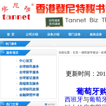
首 页
公司介绍
业务介绍
部门业务
条块业务
热门服务
高新技术企业认定审计
|
企业所得税汇算清缴申报鉴证
|
代理记账
|
深圳公司注销
|
财
服务项目
当前位置：
主页
>
移民留学签证
>
全
中心首页
全球移民服务
更新时间：
201
全球留学服务
全球签证服务
高端策划服务
葡萄牙
全球移民政策
金融牌照申请
西班牙
与
葡萄
热门文章