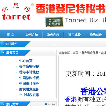
首 页
公司介绍
业务介绍
部门业务
条块业务
热门服务
高新技术企业认定审计
|
企业所得税汇算清缴申报鉴证
|
代理记账
|
深圳公司注销
|
财
服务项目
当前位置：
主页
>
财务税务服务
>
企
中心首页
香港做账报税
更新时间：
201
香港审计核数
中国做账报税
中国审计服务
香港公
财税规划服务
企业财税资讯
香港
拥有独立
热门文章