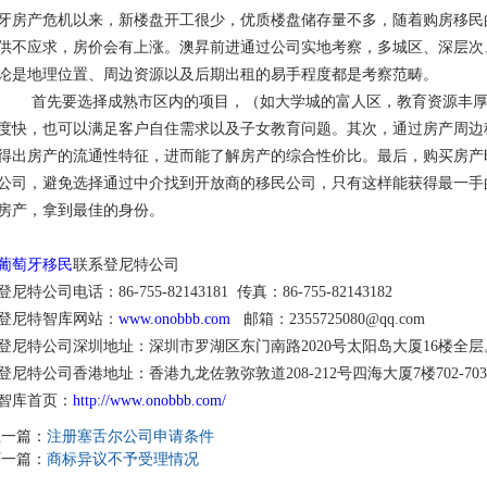
牙房产危机以来，新楼盘开工很少，优质楼盘储存量不多，随着购房移民
供不应求，房价会有上涨。澳昇前进通过公司实地考察，多城区、深层次
论是地理位置、周边资源以及后期出租的易手程度都是考察范畴。
首先要选择成熟市区内的项目，（如大学城的富人区，教育资源丰厚
度快，也可以满足客户自住需求以及子女教育问题。其次，通过房产周边
得出房产的流通性特征，进而能了解房产的综合性价比。最后，购买房产
公司，避免选择通过中介找到开放商的移民公司，只有这样能获得最一手
房产，拿到最佳的身份。
葡萄牙移民
联系登尼特公司
登尼特公司电话：86-755-82143181 传真：86-755-82143182
登尼特智库网站：
www.onobbb.com
邮箱：2355725080@qq.com
登尼特公司深圳地址：深圳市罗湖区东门南路2020号太阳岛大厦16楼全层
登尼特公司香港地址：香港九龙佐敦弥敦道208-212号四海大厦7楼702-70
智库首页：
http://www.onobbb.com/
上一篇：
注册塞舌尔公司申请条件
下一篇：
商标异议不予受理情况