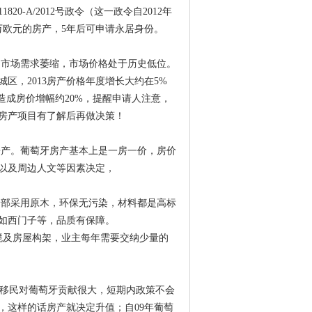
0-A/2012号政令（这一政令自2012年
万欧元的房产，5年后可申请永居身份。
市场需求萎缩，市场价格处于历史低位。
区，2013房产价格年度增长大约在5%
造成房价增幅约20%，提醒申请人注意，
房产项目有了解后再做决策！
房产。葡萄牙房产基本上是一房一价，房价
以及周边人文等因素决定，
部采用原木，环保无污染，材料都是高标
如西门子等，品质有保障。
境及房屋构架，业主每年需要交纳少量的
移民对葡萄牙贡献很大，短期内政策不会
，这样的话房产就决定升值；自09年葡萄