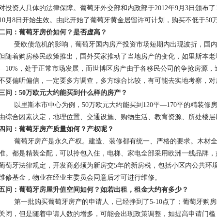
对投资人具体的法律保障。葡萄牙外交部和内政部于2012年9月3日颁布了1182
10月8日开始生效。由此开始了葡萄牙黄金居留许可计划，购买不低于50
二问：葡萄牙房价如何？是否虚高？
受欧债危机的影响，葡萄牙国内房产投资市场短期内出现波折，国内
但随着购房移民政策推出，国外买家推动了当地房产的变化，如里斯本老城
—10%，处于正常市场发展，而世博区房产由于各移民公司的争抢房源，
不要偏听偏信，一定要多方调查，多方综合比较，有可能去实地考察，对
三问：50万欧元大约能买到什么样的房产？
以里斯本市中心为例，50万欧元大约能买到120平—170平的精装修
由综合因素决定，地理位置、交通设施、购物生活、教育资源、所处楼层
四问：葡萄牙房产质量如何？产权呢？
葡萄牙房产是永久产权。建造、装修都有统一、严格的要求。木材全
准。都是精装全配，可以拎包入住，电梯、家电全部采用欧洲一线品牌，
葡萄牙法律规定，开发商必须为新房交5年的新房税，包括小区内公共环
维修基金，物业在经业主委员会同意后才可进行维修。
五问：葡萄牙房屋升值空间如何？如若出租，租金大约有多少？
第一批购买葡萄牙房产的申请人，已经挣到了5-10点了；葡萄牙购房
关闭，但是随着申请人数的增多，可能会出现政策调整，如提高申请门槛