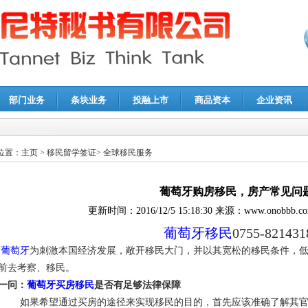
部门业务
条块业务
投融上市
商品资本
企业资讯
报鉴证
|
代理记账
|
深圳公司注销
|
财务顾问
|
税务咨询
位置：
主页
>
移民留学签证
>
全球移民服务
葡萄牙购房移民，房产常见问
更新时间：
2016/12/5 15:18:30
来源：
www.onobbb.c
葡萄牙移民
0755-821431
葡萄牙
为刺激本国经济发展，敞开移民大门，并以其宽松的移民条件，
前去考察、移民。
一问：
葡萄牙买房移民
是否有足够法律保障
如果希望通过买房的途径来实现移民的目的，首先应该准确了解其官