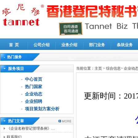
首 页
公司介绍
业务介绍
部门业务
条块业务
热门服务
高新技术企业认定审计
|
企业所得税汇算清缴申报鉴证
|
代理记账
|
深圳公司注销
|
财
服务项目
当前位置：
主页
>
综合信息
>
企业动
中心首页
热门国家
更新时间：
2017
企业动态
企业招聘
项目策划方案分析
热门文章
《企业名称登记管理条例》…
联系我们