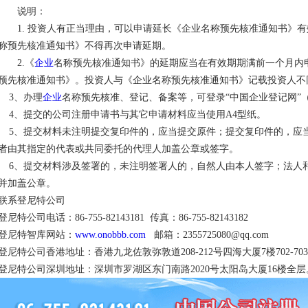
说明：
1. 投资人有正当理由，可以申请延长《企业名称预先核准通知书》有
称预先核准通知书》不得再次申请延期。
2.《
企业
名称预先核准通知书》的延期应当在有效期期满前一个月内
预先核准通知书》。投资人与《企业名称预先核准通知书》记载投资人不
3、办理
企业
名称预先核准、登记、备案等，可登录“中国企业登记网”（http://
4、提交的公司注册申请书与其它申请材料应当使用A4型纸。
5、提交材料未注明提交复印件的，应当提交原件；提交复印件的，应当
者由其指定的代表或共同委托的代理人加盖公章或签字。
6、提交材料涉及签署的，未注明签署人的，自然人由本人签字；法人
并加盖公章。
联系登尼特公司
登尼特公司电话：86-755-82143181 传真：86-755-82143182
登尼特智库网站：
www.onobbb.com
邮箱：2355725080@qq.com
登尼特公司香港地址：香港九龙佐敦弥敦道208-212号四海大厦7楼702-70
登尼特公司深圳地址：深圳市罗湖区东门南路2020号太阳岛大厦16楼全层