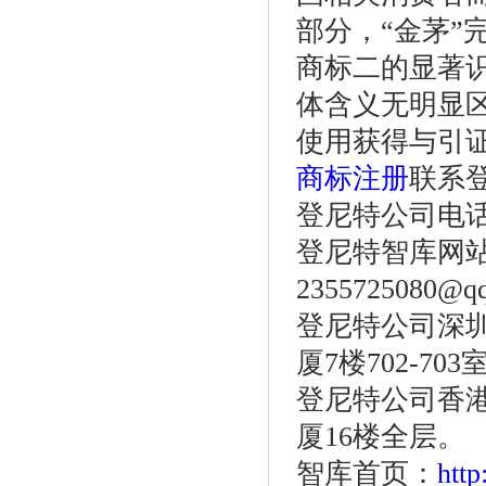
部分，“金茅”
商标二的显著识
体含义无明显
使用获得与引
商标注册
联系
登尼特公司电话：86
登尼特智库网站：w
2355725080@q
登尼特公司深圳
厦7楼702-703
登尼特公司香港
厦16楼全层。
智库首页：
htt