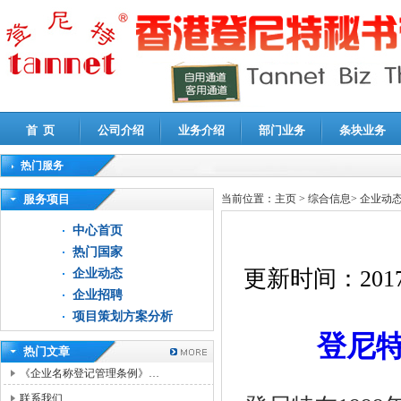
首 页
公司介绍
业务介绍
部门业务
条块业务
热门服务
高新技术企业认定审计
|
企业所得税汇算清缴申报鉴证
|
代理记账
|
深圳公司注销
|
财
服务项目
当前位置：
主页
>
综合信息
>
企业动
中心首页
热门国家
更新时间：
2017
企业动态
企业招聘
项目策划方案分析
登尼
热门文章
《企业名称登记管理条例》…
联系我们