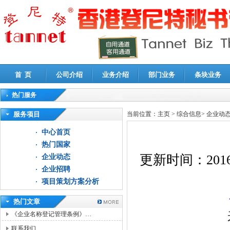
首 页
公司介绍
业务介绍
部门业务
条块业务
热门服务
高新技术企业认定审计
|
企业所得税汇算清缴申报鉴证
|
代理记账
|
深圳公司注销
|
财
服务项目
当前位置：
主页
>
综合信息
>
企业动
中心首页
热门国家
更新时间：
2016
企业动态
企业招聘
项目策划方案分析
热门文章
《企业名称登记管理条例》…
联系我们