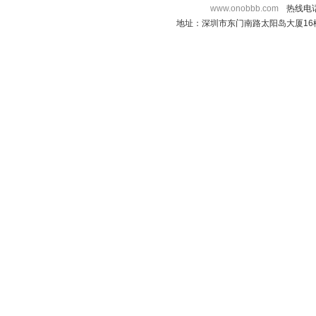
www.onobbb.com
热线电话：
地址：深圳市东门南路太阳岛大厦16