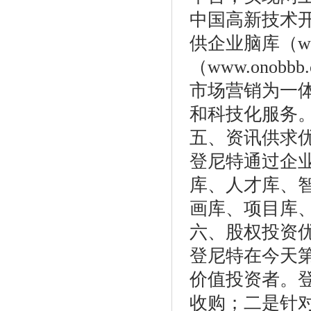
中国高新技术
供企业脑库（www
（www.ono
市场营销为一
和科技化服务
五、资讯供求
登尼特通过企
库、人才库、
画库、项目库
六、股权投资
登尼特在今天
价值投资者。
收购；二是针