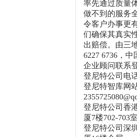
率先通过质量
做不到的服务
令客户办事更
们确保其真实
出赔偿。由三地
6227 6736，中国
企业顾问联系
登尼特公司电话：86
登尼特智库网
2355725080@q
登尼特公司香港
厦7楼702-703
登尼特公司深圳