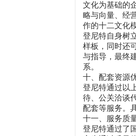
文化为基础的
略与向量、经
作的十二文化
登尼特自身树
样板，同时还
与指导，最终
系。
十、配套资源
登尼特通过以
待、公关洽谈
配套等服务。
十一、服务质
登尼特通过了国家