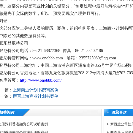
等。这部分内容是商业计划的关键部分，’制定过程中最好能寻求会计师
总是先于实际的数字，所以，预测要现实合理并且可行。
附录
这部分应附上关键人员的履历、职位，组织机构图表，上海商业计划书撰
中陈述的其他数据资源等。
联系登尼特公司
登尼特公司电话：86-21-68877368 传真：86-21-58402186
登尼特智库网站：www.onobbb.com 邮箱：2355725080@qq.com
登尼特公司上海地址：中国上海市浦东新区浦东南路855号世界广场15楼F
登尼特公司香港地址：香港九龙佐敦弥敦道208-212号四海大厦7楼702-70
智库首页：
http://www.onobbb.com/
上一篇：
上海商业计划书撰写案例
下一篇：
撰写上海商业计划书案例
相关阅读
猜您喜欢
注册深圳香港融资公司说明案例
新西兰公司注
深圳香港融资公司注册说明案例
调查显示逾半受