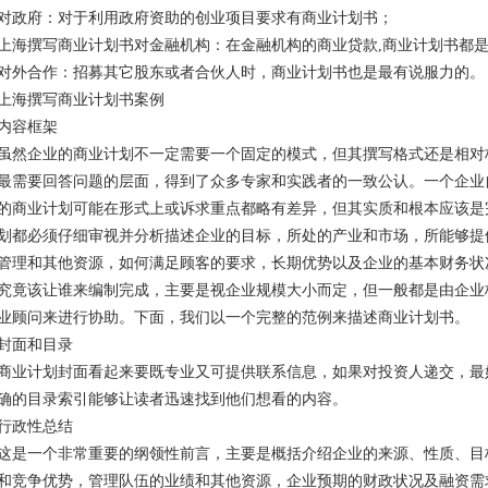
对政府：对于利用政府资助的创业项目要求有商业计划书；
上海撰写商业计划书对金融机构：在金融机构的商业贷款,商业计划书都
对外合作：招募其它股东或者合伙人时，商业计划书也是最有说服力的。
上海撰写商业计划书案例
内容框架
虽然企业的商业计划不一定需要一个固定的模式，但其撰写格式还是相对
最需要回答问题的层面，得到了众多专家和实践者的一致公认。一个企业
的商业计划可能在形式上或诉求重点都略有差异，但其实质和根本应该是
划都必须仔细审视并分析描述企业的目标，所处的产业和市场，所能够提
管理和其他资源，如何满足顾客的要求，长期优势以及企业的基本财务状
究竟该让谁来编制完成，主要是视企业规模大小而定，但一般都是由企业
业顾问来进行协助。下面，我们以一个完整的范例来描述商业计划书。
封面和目录
商业计划封面看起来要既专业又可提供联系信息，如果对投资人递交，最
确的目录索引能够让读者迅速找到他们想看的内容。
行政性总结
这是一个非常重要的纲领性前言，主要是概括介绍企业的来源、性质、目
和竞争优势，管理队伍的业绩和其他资源，企业预期的财政状况及融资需