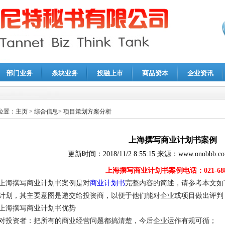
部门业务
条块业务
投融上市
商品资本
企业资讯
报鉴证
|
代理记账
|
深圳公司注销
|
财务顾问
|
税务咨询
位置：
主页
>
综合信息
>
项目策划方案分析
上海撰写商业计划书案例
更新时间：
2018/11/2 8:55:15
来源：
www.onobbb.c
上海撰写商业计划书案例电话：021-6887
上海撰写商业计划书案例是对
商业计划书
完整内容的简述，请参考本文如
计划，其主要意图是递交给投资商，以便于他们能对企业或项目做出评判
上海撰写商业计划书优势
对投资者：把所有的商业经营问题都搞清楚，今后企业运作有规可循；