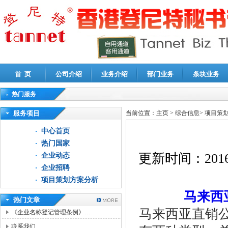
首 页
公司介绍
业务介绍
部门业务
条块业务
热门服务
高新技术企业认定审计
|
企业所得税汇算清缴申报鉴证
|
代理记账
|
深圳公司注销
|
财
服务项目
当前位置：
主页
>
综合信息
>
项目策
中心首页
热门国家
更新时间：
2016
企业动态
企业招聘
项目策划方案分析
马来西
热门文章
马来西亚直销
《企业名称登记管理条例》…
联系我们