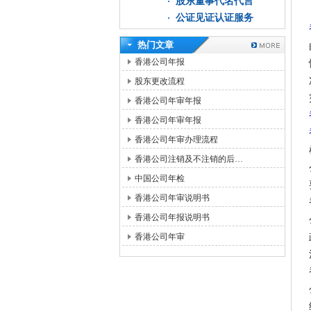
股东董事代名代言
公证见证认证服务
热门文章
香港公司年报
股东更改流程
香港公司年审年报
香港公司年审年报
香港公司年审办理流程
香港公司注销及不注销的后…
中国公司年检
香港公司年审说明书
香港公司年报说明书
香港公司年审