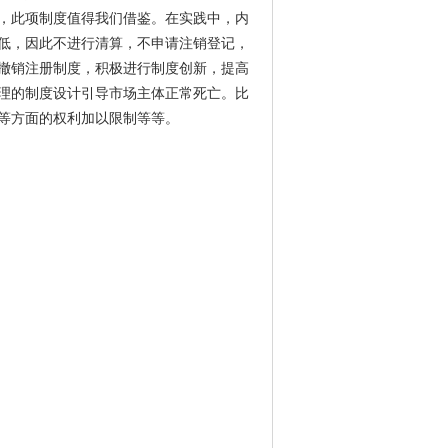
，此项制度值得我们借鉴。在实践中，内
低，因此不进行清算，不申请注销登记，
撤销注册制度，积极进行制度创新，提高
理的制度设计引导市场主体正常死亡。比
等方面的权利加以限制等等。