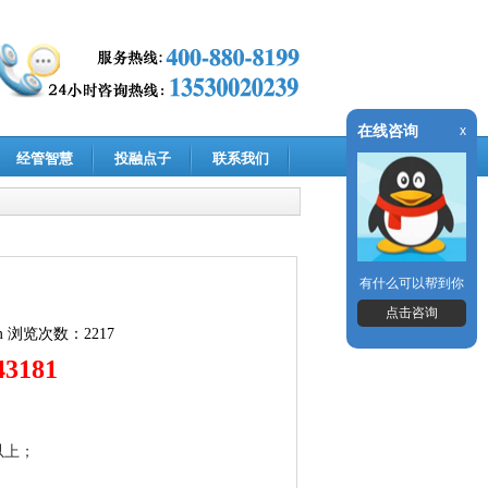
在线咨询
x
经管智慧
投融点子
联系我们
有什么可以帮到你
点击咨询
m
浏览次数：2217
43181
以上；