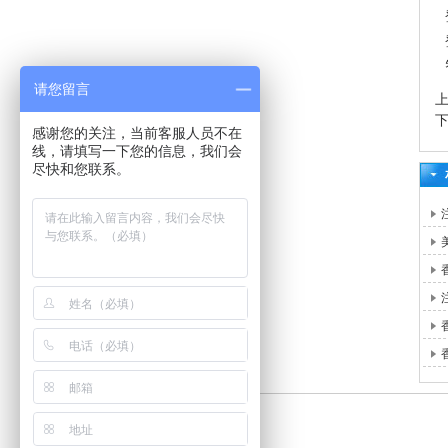
请您留言
感谢您的关注，当前客服人员不在
线，请填写一下您的信息，我们会
尽快和您联系。