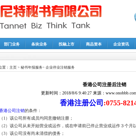
部门业务
条块业务
投融上市
商品资本
企业资讯
报鉴证
|
代理记账
|
深圳公司注销
|
财务顾问
|
税务咨询
位置：
主页
>
秘书年报服务
>
企业停业注销服务
香港公司注册后注销
更新时间：
2018/8/6 9:40:27
来源：
www.onobbb.co
香港注册公司
:0755-821
香港公司注销
的条件：
（1）该公司所有成员均同意撤销注册；
（2）该公司从未开始营业或运作，或在申请前已停止营业或运作３个月
（3）该公司没有尚未清偿的债务；